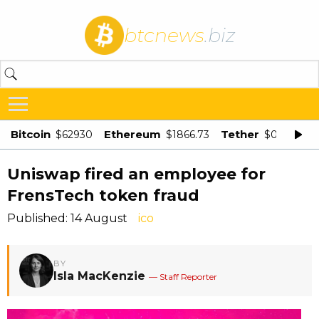
btcnews
.biz
Bitcoin
Ethereum
Tether
$62930
$1866.73
$0.998875
Uniswap fired an employee for
FrensTech token fraud
Published: 14 August
ico
BY
Isla MacKenzie
— Staff Reporter