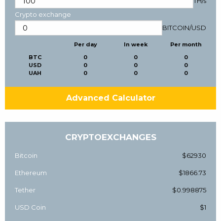
TH/s
Crypto exchange
BITCOIN
/
USD
Per day
In week
Per month
BTC
0
0
0
USD
0
0
0
UAH
0
0
0
Advanced Calculator
CRYPTOEXCHANGES
Bitcoin
$62930
Ethereum
$1866.73
Tether
$0.998875
USD Coin
$1