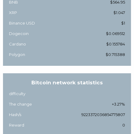
BNB
$564.95
XRP
$1.047
Binance USD
$1
Dogecoin
$0.069512
Cardano
$0.155784
Polygon
$0.715388
Bitcoin network statistics
difficulty
The change
+3.27%
Hash/s
9223372036854775807
Reward
0